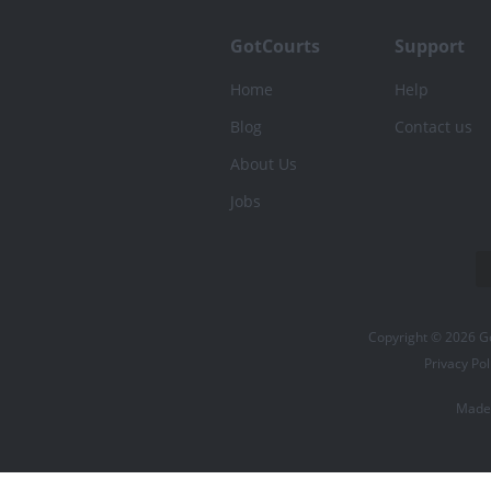
GotCourts
Support
Home
Help
Blog
Contact us
About Us
Jobs
Copyright © 2026 Got
Privacy Pol
Made